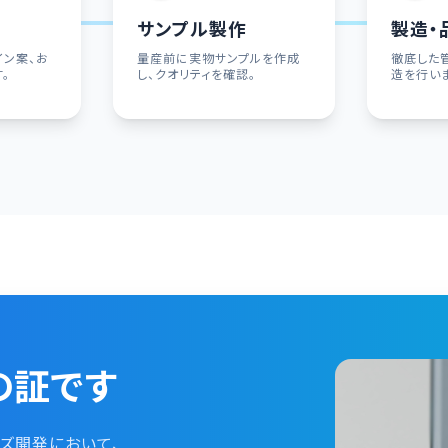
り
サンプル製作
製造・
イン案、お
量産前に実物サンプルを作成
徹底した
。
し、クオリティを確認。
造を行い
の証です
ズ開発において、