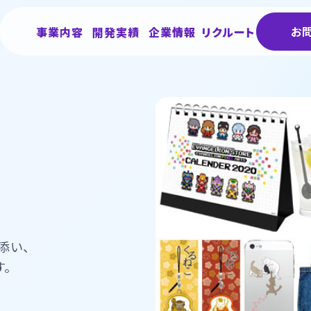
お
事業内容
開発実績
企業情報
リクルート
添い、
。