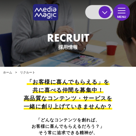
MENU
RECRUIT
採用情報
ホーム
>
リクルート
「お客様に喜んでもらえる」を
共に喜べる仲間を募集中！
高品質なコンテンツ・サービスを
一緒に創り上げていきませんか？
「どんなコンテンツを創れば、
お客様に喜んでもらえるだろう？」
そう常に追求できる精神が、