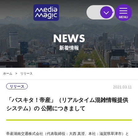
MENU
NEWS
新着情報
ホーム
>
リリース
リリース
2021.03.11
「バスキタ！帝産」（リアルタイム混雑情報提供
システム）の 公開につきまして
帝産湖南交通株式会社（代表取締役：大西 真澄、本社：滋賀県草津市）と