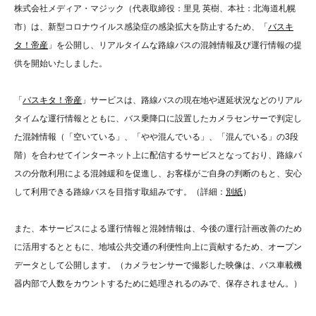
株式会社メディア・マジック（代表取締役：里見 英樹、本社：北海道札幌
市）は、新型コロナウイルス感染症の感染拡大を防止するため、「
バスキ
タ！帝産
」を公開し、リアルタイムな路線バスの混雑情報及び運行情報の提
供を開始いたしました。
「
バスキタ！帝産
」サービスは、路線バスの現在地や遅延状況などのリアル
タイムな運行情報とともに、バス乗降口に設置したカメラセンサーで判定し
た混雑情報（「空いている」、「やや混んでいる」、「混んでいる」の3段
階）を合わせてインターネット上に配信するサービスとなっており、路線バ
スの分散利用による混雑緩和を促進し、お客様がご自身の判断のもと、安心
して利用できる路線バスを目指す取組みです。（詳細：
別紙
）
また、本サービスによる運行情報と混雑情報は、今後の運行計画改善のため
に活用するとともに、地域公共交通の利便性向上に貢献するため、オープン
データとして公開します。（カメラセンサーで撮影した映像は、バス車載機
器内部で人数をカウントするために処理されるのみで、保存されません。）