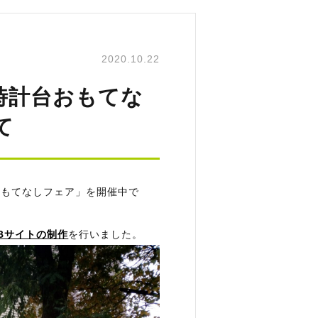
2020.10.22
時計台おもてな
て
おもてなしフェア」を開催中で
Bサイトの制作
を行いました。