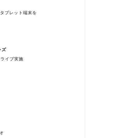
のタブレット端末を
ャズ
台ライブ実施
）
リオ