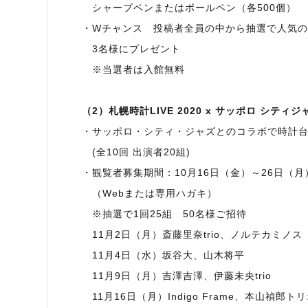
シャープペンまたはボールペン（各500個）
・Wチャンス 投稿者全員の中から抽選で人気
3名様にプレゼント
※当選者は入館無料
（2）札幌時計LIVE 2020 x サッポロ シティジ
・サッポロ・シティ・ジャズとのコラボで時計
(全10回 出演者20組)
・観覧者募集期間：10月16日（金）～26日（月
（Webまたは専用ハガキ）
※抽選で1回25組 50名様ご招待
11月2日（月）斎藤里奈trio、ノルテカミノス
11月4日（水）坂谷大、山木将平
11月9日（月）吉澤吉澤、伊藤未央trio
11月16日（月）Indigo Frame、本山禎郎ト