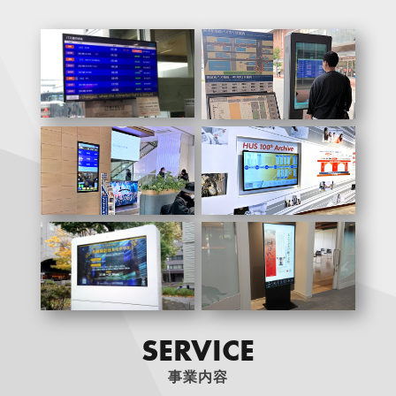
S
E
R
V
I
C
E
事業内容