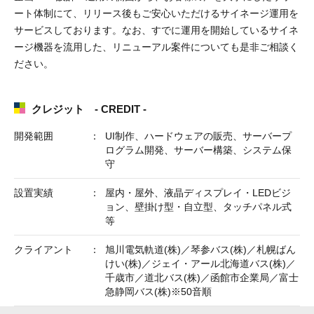
ート体制にて、リリース後もご安心いただけるサイネージ運用を
サービスしております。なお、すでに運用を開始しているサイネ
ージ機器を流用した、リニューアル案件についても是非ご相談く
ださい。
クレジット - CREDIT -
開発範囲
UI制作、ハードウェアの販売、サーバープ
ログラム開発、サーバー構築、システム保
守
設置実績
屋内・屋外、液晶ディスプレイ・LEDビジ
ョン、壁掛け型・自立型、タッチパネル式
等
クライアント
旭川電気軌道(株)／琴参バス(株)／札幌ばん
けい(株)／ジェイ・アール北海道バス(株)／
千歳市／道北バス(株)／函館市企業局／富士
急静岡バス(株)※50音順