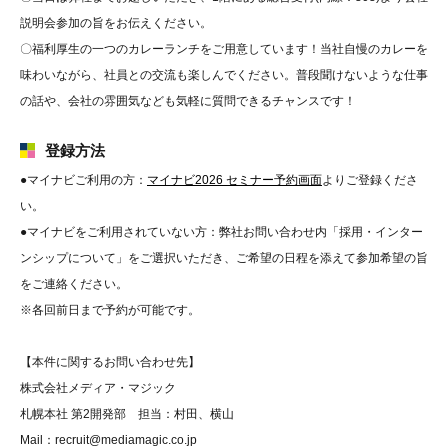
説明会参加の旨をお伝えください。
〇福利厚生の一つのカレーランチをご用意しています！当社自慢のカレーを
味わいながら、社員との交流も楽しんでください。普段聞けないような仕事
の話や、会社の雰囲気なども気軽に質問できるチャンスです！
登録方法
●マイナビご利用の方：
マイナビ2026 セミナー予約画面
よりご登録くださ
い。
●マイナビをご利用されていない方：弊社お問い合わせ内「採用・インター
ンシップについて」をご選択いただき、ご希望の日程を添えて参加希望の旨
をご連絡ください。
※各回前日まで予約が可能です。
【本件に関するお問い合わせ先】
株式会社メディア・マジック
札幌本社 第2開発部 担当：村田、横山
Mail：recruit@mediamagic.co.jp