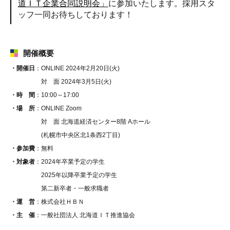
道ＩＴ企業合同説明会」
に参加いたします。採用スタ
ッフ一同お待ちしております！
開催概要
・開催日
：ONLINE 2024年2月20日(火)
対 面 2024年3月5日(火)
・時 間
：10:00～17:00
・場 所
：ONLINE Zoom
対 面 北海道経済センター8階 Aホール
(札幌市中央区北1条西2丁目)
・参加費
：無料
・対象者
：2024年卒業予定の学生
2025年以降卒業予定の学生
第二新卒者・一般求職者
・運 営
：株式会社ＨＢＮ
・主 催
：一般社団法人 北海道ＩＴ推進協会