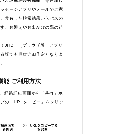
・バス現在地共有機能」
を追加し
メッセージアプリやメールでご家
す。共有した検索結果からバスの
ます。お迎えやお出かけの際の待
！JHB」（
ブラウザ版
・
アプリ
業者版でも順次追加予定となりま
い。
機能 ご利用方法
後、経路詳細画面から「共有」ボ
プの「URLをコピー」をクリッ