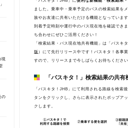
「バスキタ！JHB」に
便利な新機能「検索結果
ム」
ました。乗車中・乗車予定のバスの検索結果を
族やお友達に共有いただける機能となっていま
到着予定時刻や運行中のバス現在地を確認でき
ち合わせにぜひご活用ください！
「検索結果・バス現在地共有機能」は「バスキタ
版
）にて先行リリース中です！バスキタ！各事
の現
すので、リリースまで今しばらくお待ちくださ
型
「バスキタ！」検索結果の共有
「バスキタ！JHB」にて利用される路線を検索
級の
タンをクリックし、さらに表示されたポップアッ
クします。