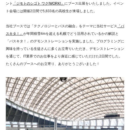
ント
「ジモトのシゴト ワク!WORK!」
にブース出展をいたしました。イベン
ト会場には開催2日間で5,833名の高校生が来場しました。
当社ブースでは「テクノロジーとバスの融合」をテーマに当社サービス
「バ
スキタ！」
が年間積雪4mを超える札幌でどう活用されているかの解説と
「バスキタ！」のデモンストレーションを実施しました。プログラミングに
興味を持っている生徒さんに多くお立寄りいただき、デモンストレーション
を通じて、IT業界でのお仕事をより身近に感じていただけた2日間でした。
たくさんのブースへのお立寄り、ありがとうございました！