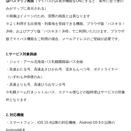
③バスマップ画面
（マイバスのみ表示機能をONにすると、条件に合う便の
みがマップに表示される）
※画像はイメージのため、実際の画面とは異なります
※よく利用する出発地・到着地を登録できる機能。ブラウザ版「バスキタ！
JHB」およびアプリ版「バスキタ！JHB」でご利用いただけます。ブラウザ
版でマイバス機能をご利用の場合、メールアドレスのご登録が必要です。
1.サービス対象路線
・ジェイ・アール北海道バス札幌圏路線バス全線
・高速おたる号、高速あさひかわ号、流氷もんべつ号、ポテトライナー
（いずれもJHB便のみ）
・高速えりも号、高速ひろおサンタ号
※札幌ドーム行きシャトルバス、スクール便などの臨時便はサービスの対象
外となります
2. 対応機種
・スマートフォン：iOS 15.4以降の対応機種、Android OS 9.0 以降の
Android端末