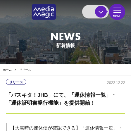
MENU
NEWS
新着情報
ホーム
>
リリース
リリース
2022.12.22
「バスキタ！JHB」にて、「運休情報一覧」・
「運休証明書発行機能」を提供開始！
【大雪時の運休便が確認できる】「運休情報一覧」・