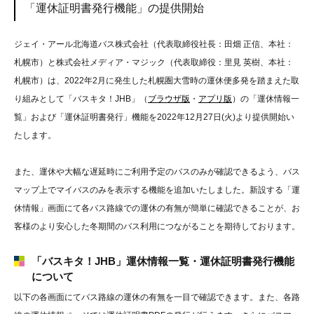
「運休証明書発行機能」の提供開始
ジェイ・アール北海道バス株式会社（代表取締役社長：田畑 正信、本社：
札幌市）と株式会社メディア・マジック（代表取締役：里見 英樹、本社：
札幌市）は、2022年2月に発生した札幌圏大雪時の運休便多発を踏まえた取
り組みとして「バスキタ！JHB」（
ブラウザ版
・
アプリ版
）の「運休情報一
覧」および「運休証明書発行」機能を2022年12月27日(火)より提供開始い
たします。
また、運休や大幅な遅延時にご利用予定のバスのみが確認できるよう、バス
マップ上でマイバスのみを表示する機能を追加いたしました。新設する「運
休情報」画面にて各バス路線での運休の有無が簡単に確認できることが、お
客様のより安心した冬期間のバス利用につながることを期待しております。
「バスキタ！JHB」運休情報一覧・運休証明書発行機能
について
以下の各画面にてバス路線の運休の有無を一目で確認できます。また、各路