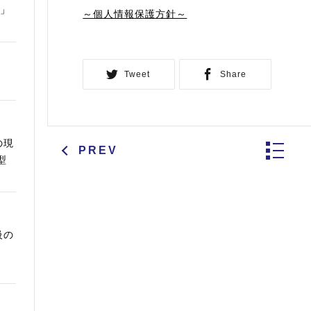
ム」
～個人情報保護方針～
Tweet
Share
の現
PREV
型
級の