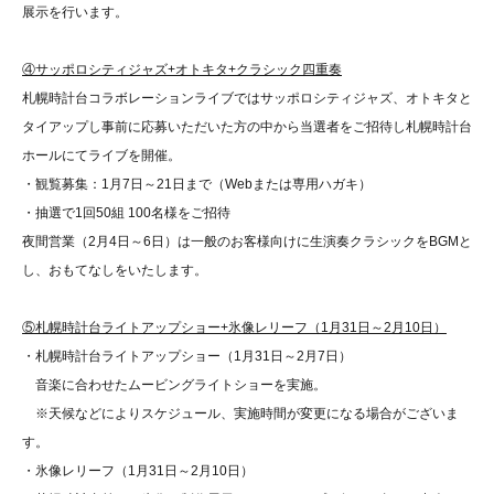
展示を行います。
④サッポロシティジャズ+オトキタ+クラシック四重奏
札幌時計台コラボレーションライブではサッポロシティジャズ、オトキタと
タイアップし事前に応募いただいた方の中から当選者をご招待し札幌時計台
ホールにてライブを開催。
・観覧募集：1月7日～21日まで（Webまたは専用ハガキ）
・抽選で1回50組 100名様をご招待
夜間営業（2月4日～6日）は一般のお客様向けに生演奏クラシックをBGMと
し、おもてなしをいたします。
⑤札幌時計台ライトアップショー+氷像レリーフ（1月31日～2月10日）
・札幌時計台ライトアップショー（1月31日～2月7日）
音楽に合わせたムービングライトショーを実施。
※天候などによりスケジュール、実施時間が変更になる場合がございま
す。
・氷像レリーフ（1月31日～2月10日）