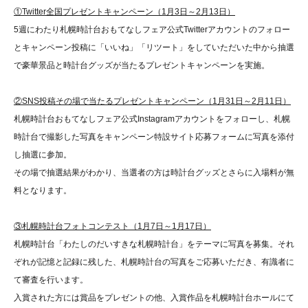
①Twitter全国プレゼントキャンペーン（1月3日～2月13日）
5週にわたり札幌時計台おもてなしフェア公式Twitterアカウントのフォロー
とキャンペーン投稿に「いいね」「リツート」をしていただいた中から抽選
で豪華景品と時計台グッズが当たるプレゼントキャンペーンを実施。
②SNS投稿その場で当たるプレゼントキャンペーン（1月31日～2月11日）
札幌時計台おもてなしフェア公式Instagramアカウントをフォローし、札幌
時計台で撮影した写真をキャンペーン特設サイト応募フォームに写真を添付
し抽選に参加。
その場で抽選結果がわかり、当選者の方は時計台グッズとさらに入場料が無
料となります。
③札幌時計台フォトコンテスト（1月7日～1月17日）
札幌時計台「わたしのだいすきな札幌時計台」をテーマに写真を募集。それ
ぞれが記憶と記録に残した、札幌時計台の写真をご応募いただき、有識者に
て審査を行います。
入賞された方には賞品をプレゼントの他、入賞作品を札幌時計台ホールにて