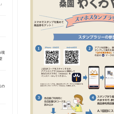
ム」
の現
型
級の